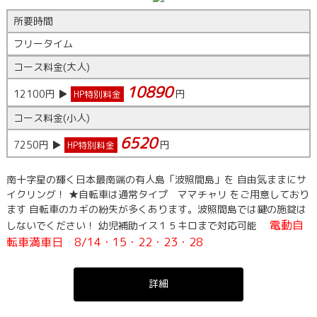
所要時間
フリータイム
コース料金(大人)
10890
12100
円 ▶
円
HP特別料金
コース料金(小人)
6520
7250
円 ▶
円
HP特別料金
南十字星の輝く日本最南端の有人島「波照間島」を 自由気ままにサ
イクリング！ ★自転車は通常タイプ ママチャリ をご用意しており
ます 自転車のカギの紛失が多くあります。波照間島では鍵の施錠は
電動自
しないでください！ 幼児補助イス１５キロまで対応可能
転車満車日 8/14・15・22・23・28
詳細