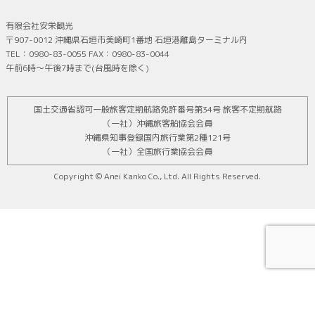
有限会社安栄観光
〒907-0012 沖縄県石垣市美崎町1番地 石垣港離島ターミナル内
TEL：0980-83-0055 FAX：0980-83-0044
午前6時～午後7時まで(台風時を除く)
国土交通省認可一般旅客定期航路免許番号第34号 旅客不定期航路
（一社）沖縄旅客船協会会員
沖縄県知事登録国内旅行業第2種121号
（一社）全国旅行業協会会員
Copyright © Anei Kanko Co., Ltd. All Rights Reserved.