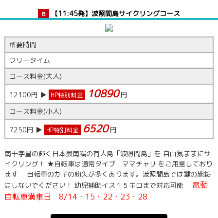
【11:45発】波照間島サイクリングコース
B
所要時間
フリータイム
コース料金(大人)
10890
12100
円 ▶
円
HP特別料金
コース料金(小人)
6520
7250
円 ▶
円
HP特別料金
南十字星の輝く日本最南端の有人島「波照間島」を 自由気ままにサ
イクリング！ ★自転車は通常タイプ ママチャリ をご用意しており
ます 自転車のカギの紛失が多くあります。波照間島では鍵の施錠
電動
はしないでください！ 幼児補助イス１５キロまで対応可能
自転車満車日 8/14・15・22・23・28