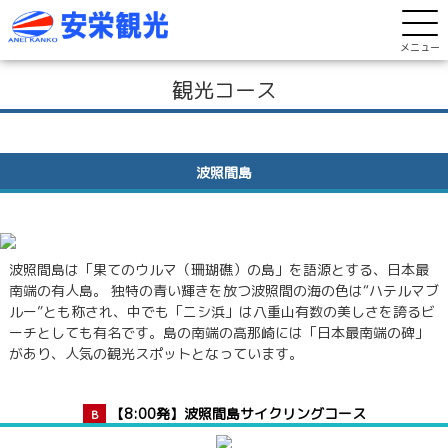
メニュー
観光コース
波照間島
波照間島は「果てのウルマ（珊瑚礁）の島」を語源とする、日本最
南端の有人島。 独特の青い輝きを放つ波照間の海の色は“ハテルマブ
ルー”とも称され、中でも「ニシ浜」は八重山有数の美しさを誇るビ
ーチとしても有名です。島の南端の高那崎には「日本最南端の碑」
があり、人気の観光スポットとなっています。
【8:00発】波照間島サイクリングコース
B