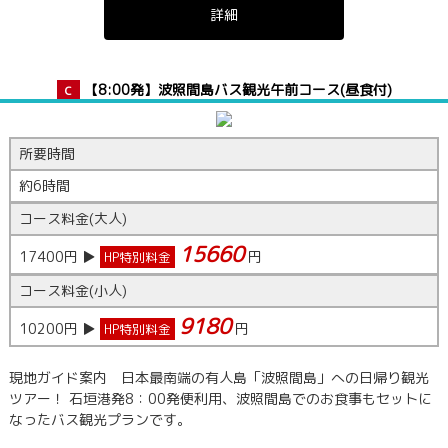
詳細
【8:00発】波照間島バス観光午前コース(昼食付)
C
所要時間
約6時間
コース料金(大人)
15660
17400
円 ▶
円
HP特別料金
コース料金(小人)
9180
10200
円 ▶
円
HP特別料金
現地ガイド案内 日本最南端の有人島「波照間島」への日帰り観光
ツアー！ 石垣港発8：00発便利用、波照間島でのお食事もセットに
なったバス観光プランです。