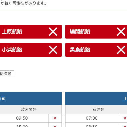
欠航が続く可能性があります。
上原航路
鳩間航路
小浜航路
黒島航路
便欠航
航路
波照間発
石垣発
09:50
✕
07:00
✕
13:00
✕
08:30
✕