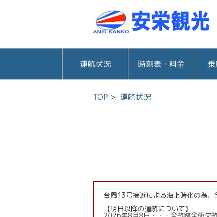
運航状況
時刻表・料金
乗
TOP
運航状況
台風13号接近による海上時化の為、
【明日以降の運航について】
2026年8月8日・・・全航路全便欠