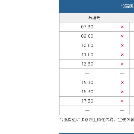
竹富航
石垣発
07:30
✕
09:00
✕
10:00
✕
11:00
✕
12:30
✕
―
―
15:30
✕
16:30
✕
17:30
✕
―
―
台風接近による海上時化の為、全便欠