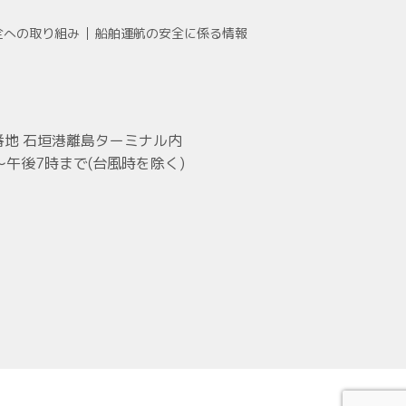
全への取り組み
船舶運航の安全に係る情報
1番地 石垣港離島ターミナル内
～午後7時まで(台風時を除く)