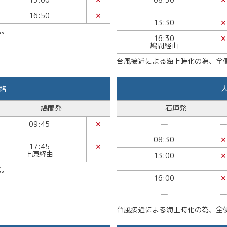
16:50
✕
13:30
✕
航。
16:30
✕
鳩間経由
台風接近による海上時化の為、全
路
鳩間発
石垣発
09:45
✕
―
―
08:30
✕
17:45
✕
上原経由
13:00
✕
航。
16:00
✕
―
―
台風接近による海上時化の為、全