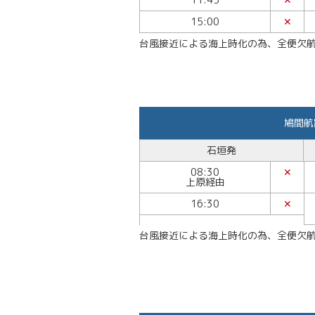
15:00
✕
台風接近による海上時化の為、全便欠
鳩間航
石垣発
08:30
✕
上原経由
16:30
✕
台風接近による海上時化の為、全便欠