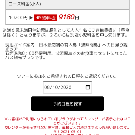
コース料金(小人)
9180
10200
円 ▶
円
HP特別料金
※満６歳未満同伴幼児は原則として大人１名につき無賃扱い（昼食
は除く）となりますが、２名からは別途小児料金を申し受けます。
現地ガイド案内 日本最南端の有人島「波照間島」への日帰り観
光ツアー！
石垣港発8：00発便利用、波照間島でのお食事もセットになった
バス観光プランです。
ツアーに参加をご希望される日程をご選択ください。
※お客様がご利用になられているブラウザよってカレンダーが表示されないこ
とがございます。
カレンダーが表示されない場合は、直接ご入力頂けますようお願い致します。
例）2021-05-01