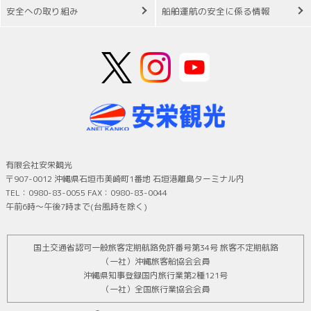
安全への取り組み
船舶運航の安全に係る情報
有限会社安栄観光
〒907-0012 沖縄県石垣市美崎町1番地 石垣港離島ターミナル内
TEL：0980-83-0055 FAX：0980-83-0044
午前6時～午後7時まで(台風時を除く)
国土交通省認可一般旅客定期航路免許番号第34号 旅客不定期航路
（一社）沖縄旅客船協会会員
沖縄県知事登録国内旅行業第2種121号
（一社）全国旅行業協会会員