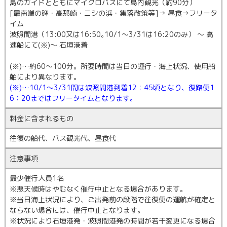
島のガイドとともにマイクロバスにて島内観光（約90分）
[最南端の碑・高那崎・ニシの浜・集落散策等]→ 昼食→フリータ
イム
波照間港（13:00又は16:50｡10/1～3/31は16:20のみ） ～ 高
速船にて(※)～ 石垣港着
(※)…約60～100分。所要時間は当日の運行・海上状況、使用船
舶により異なります。
(※)…10/1～3/31間は波照間港到着12：45頃となり、復路便1
6：20まではフリータイムとなります。
料金に含まれるもの
往復の船代、バス観光代、昼食代
注意事項
最少催行人員1名
※悪天候時はやむなく催行中止となる場合があります。
※当日海上状況により、ご出発前の段階で往復便の運航が確定と
ならない場合には、催行中止となります。
※状況により石垣港発・波照間港発の時間が若干変更になる場合