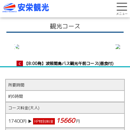
メニュー
観光コース
【8:00発】波照間島バス観光午前コース(昼食付)
C
所要時間
約6時間
コース料金(大人)
15660
17400
円 ▶
円
HP特別料金