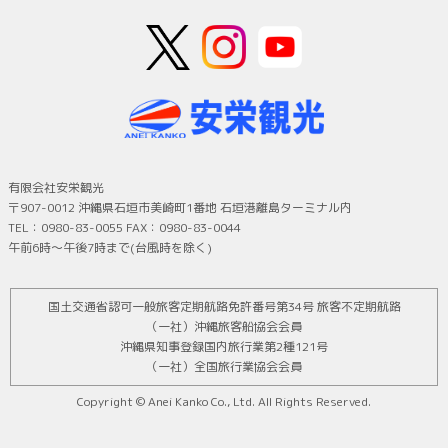
有限会社安栄観光
〒907-0012 沖縄県石垣市美崎町1番地 石垣港離島ターミナル内
TEL：0980-83-0055 FAX：0980-83-0044
午前6時～午後7時まで(台風時を除く)
国土交通省認可一般旅客定期航路免許番号第34号 旅客不定期航路
（一社）沖縄旅客船協会会員
沖縄県知事登録国内旅行業第2種121号
（一社）全国旅行業協会会員
Copyright © Anei Kanko Co., Ltd. All Rights Reserved.