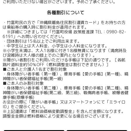
ご利用いただけない場合がございます。予めご了承ください。
各種割引について
・竹富町民の方で「沖縄県離島住民割引運賃カード」をお持ちの方
は乗船券の購入時に割引料金が適用されます。
※詳細につきましては「竹富町役場 政策推進課 TEL：0980-82-
6191」へお問い合わせください。
・団体割引は15名以上でご利用出来ます。
・中学生以上は大人料金、小学生は小人料金になります。
※小学生未満は、大人1名様に付き1名様無賃になります（満席時及
び混雑時は大人様の膝上でのご案内となります）。
※障がい者割引をご利用いただける手帳は下記の通りです。［各航
路片道料金約50％OFF（燃料調整金は割引できません）］
■ご本人と介護人1名まで割引対象
・身体障がい者手帳（第一種）、療育手帳【愛の手帳】(第一種)、精
神障がい者保健福祉手帳(第一級)
■ご本人のみ割引対象
・身体障がい者手帳（第二種）、療育手帳【愛の手帳】(第二種)、精
神障がい者保健福祉手帳(第二級、第三級)、戦傷病者手帳、被爆者健
康手帳(原爆手帳)
お会計の際に「障がい者手帳」又はスマートフォンにて「ミライロ
ID」をご提示ください。
※上記運賃は「燃料油価格変動調整金」を含んだ金額になります。
調整金金額は燃料価格により変更になる場合がございます。