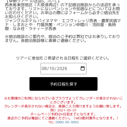
【早朝ツアー の送迎について】
西表島東部地区（大原港周辺）の下記宿泊施設からの送迎を承っ
ております。リストにないペンションや民宿などについてはお問
い合わせください。お申込の際にはフォームから必ずご宿泊先を
お知らせください。
ジャングルホテル パイヌマヤ・エコヴィレッジ西表・農家民宿マ
ナ・しまおとや・竹盛旅館・ペンション仲間川・池田屋・島時
間・なみ荘・ラティーダ西表
※宿泊施設のご案内や、宿泊のご予約は弊社ではお承りしており
ません。各宿泊施設様に直接ご連絡ください。
ツアーに参加をご希望される日程をご選択ください。
※お客様がご利用になられているブラウザよってカレンダーが表示されないこ
とがございます。
カレンダーが表示されない場合は、直接ご入力頂けますようお願い致します。
例）2021-05-01
ホームページ予約は4日前までとなります。
直近のご予約は電話にてご連絡ください。（WEB割対象外となります。）
TEL:
0980-83-0055