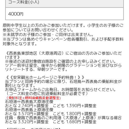
コース料金(小人)
4000
円
原則中学生以上の方のみご参加いただけます。小学生のお子様のご
参加についてはお問い合わせください。
※未就学のお子様のご参加・ご同伴は出来ません。
※当プランは島めぐりキャンペーン他各種割引、および手配手数料
対象外となります。
《西表島東部地区（大原港周辺）にご宿泊の方のみご参加いただ
けます》
※後述の送迎対象宿泊施設をご確認の上お申し込みください。
ツアー前半は星空、後半から朝陽のグラデーションを浴びながら
リトリートする、早朝ツアーです。
《《安栄観光ホームページご予約特典！》》
当プランと同時予約の場合に限り、石垣島⇔西表島の乗船料金が
割引となります。
お申込フォームからご出発日、お時間等をお知らせください。
（コース料金の他に別途乗船料金が必要です）
（乗船料金+燃料油価格変動調整金)
石垣港⇔西表島大原港往復
おとな 2.740円+調整金 こども 1.390円+調整金
石垣港⇔西表島上原港往復
おとな 3.570円+調整金 こども 1.800円+調整金
往路・復路で西表島のご利用港（大原港／上原港）が異なる場合
おとな 3.320円+調整金 こども 1.680円+調整金