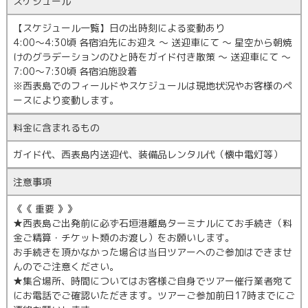
スケジュール
【スケジュール一覧】日の出時刻による変動あり
4:00〜4:30頃 各宿泊先にお迎え ～ 送迎車にて ～ 星空から朝焼
けのグラデーションのひと時をガイド付き散策 ～ 送迎車にて ～
7:00〜7:30頃 各宿泊施設着
※西表島でのフィールドやスケジュールは現地状況やお客様のペ
ースにより変動します。
料金に含まれるもの
ガイド代、西表島内送迎代、装備品レンタル代（懐中電灯等）
注意事項
《《 重要 》》
★西表島ご出発前に必ず石垣港離島ターミナルにてお手続き（料
金ご精算・チケット類のお渡し）をお願いします。
お手続きを頂かなかった場合は当日ツアーへのご参加はできませ
んのでご注意ください。
★集合場所、時間についてはお客様ご自身でツアー催行業者宛て
にお電話でご確認いただきます。ツアーご参加前日17時までにご