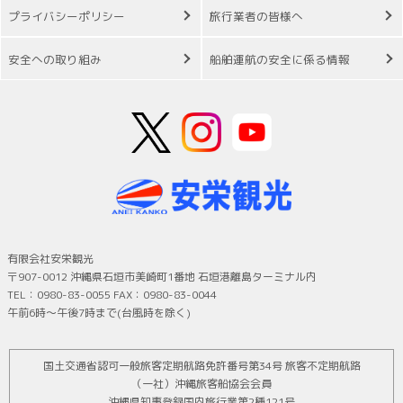
プライバシーポリシー
旅行業者の皆様へ
安全への取り組み
船舶運航の安全に係る情報
有限会社安栄観光
〒907-0012 沖縄県石垣市美崎町1番地 石垣港離島ターミナル内
TEL：0980-83-0055 FAX：0980-83-0044
午前6時～午後7時まで(台風時を除く)
国土交通省認可一般旅客定期航路免許番号第34号 旅客不定期航路
（一社）沖縄旅客船協会会員
沖縄県知事登録国内旅行業第2種121号