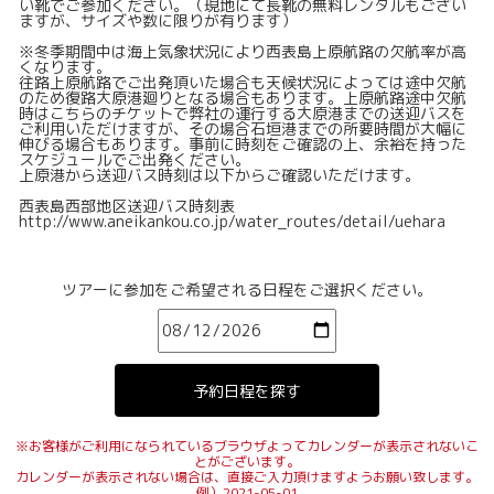
い靴でご参加ください。（現地にて長靴の無料レンタルもござい
ますが、サイズや数に限りが有ります）
※冬季期間中は海上気象状況により西表島上原航路の欠航率が高
くなります。
往路上原航路でご出発頂いた場合も天候状況によっては途中欠航
のため復路大原港廻りとなる場合もあります。上原航路途中欠航
時はこちらのチケットで弊社の運行する大原港までの送迎バスを
ご利用いただけますが、その場合石垣港までの所要時間が大幅に
伸びる場合もあります。事前に時刻をご確認の上、余裕を持った
スケジュールでご出発ください。
上原港から送迎バス時刻は以下からご確認いただけます。
西表島西部地区送迎バス時刻表
http://www.aneikankou.co.jp/water_routes/detail/uehara
ツアーに参加をご希望される日程をご選択ください。
※お客様がご利用になられているブラウザよってカレンダーが表示されないこ
とがございます。
カレンダーが表示されない場合は、直接ご入力頂けますようお願い致します。
例）2021-05-01