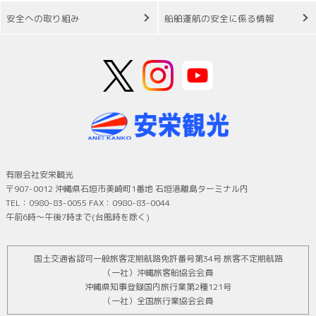
安全への取り組み
船舶運航の安全に係る情報
有限会社安栄観光
〒907-0012 沖縄県石垣市美崎町1番地 石垣港離島ターミナル内
TEL：0980-83-0055 FAX：0980-83-0044
午前6時～午後7時まで(台風時を除く)
国土交通省認可一般旅客定期航路免許番号第34号 旅客不定期航路
（一社）沖縄旅客船協会会員
沖縄県知事登録国内旅行業第2種121号
（一社）全国旅行業協会会員