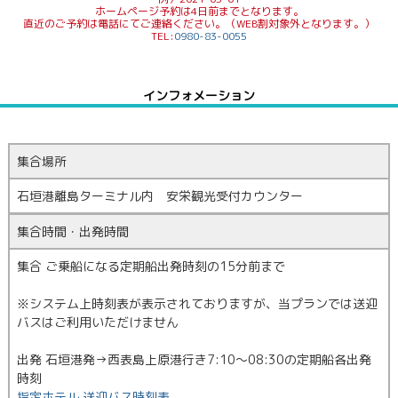
ホームページ予約は4日前までとなります。
直近のご予約は電話にてご連絡ください。（WEB割対象外となります。）
TEL:
0980-83-0055
インフォメーション
集合場所
石垣港離島ターミナル内 安栄観光受付カウンター
集合時間・出発時間
集合 ご乗船になる定期船出発時刻の15分前まで
※システム上時刻表が表示されておりますが、当プランでは送迎
バスはご利用いただけません
出発 石垣港発→西表島上原港行き7:10～08:30の定期船各出発
時刻
指定ホテル 送迎バス時刻表