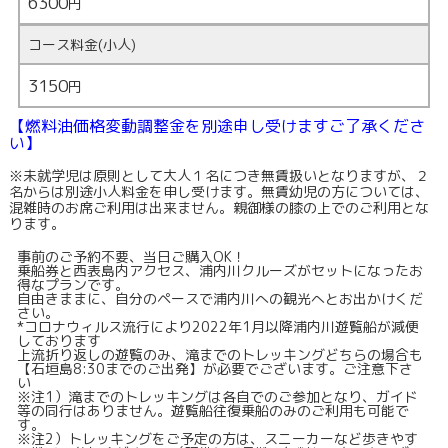
6300
円
コース料金(小人)
3150
円
【燃料油価格変動調整金を別途申し受けますご了承くださ
い】
※未就学児は原則として大人１名につき無賃扱いとなりますが、２
名からは別途小人料金を申し受けます。無賃幼児の方については、
混雑時のお席ご利用は出来ません。親御様の膝の上でのご利用とな
ります。
事前のご予約不要、当日ご購入OK！
乗船券と西表島内アクセス、浦内川クルーズがセットになったお
得なプランです。
自由きままに、自分のペースで浦内川への観光へとお出かけくだ
さい。
*コロナウィルス流行により2022年1月以降浦内川遊覧船が減便
しております
上流折り返しの遊覧のみ、滝までのトレッキングどちらの場合も
【石垣島8:30までのご出発】が必要でございます。ご注意下さ
い
※注1）滝までのトレッキングは各自でのご参加となり、ガイド
等の同行はありません。遊覧船往復乗船のみのご利用も可能で
す。
※注2）トレッキングをご予定の方は、スニーカーなど歩きやす