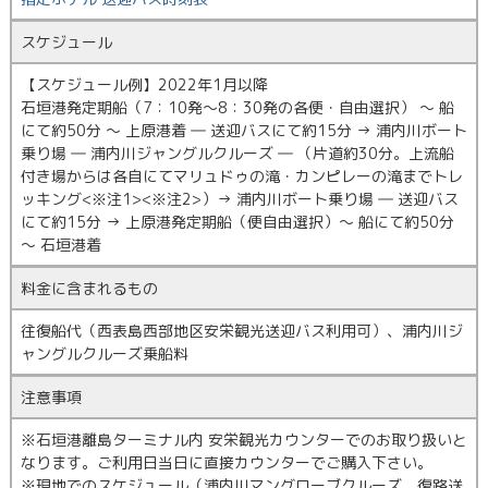
スケジュール
【スケジュール例】2022年1月以降
石垣港発定期船（7：10発～8：30発の各便・自由選択） ～ 船
にて約50分 ～ 上原港着 ― 送迎バスにて約15分 → 浦内川ボート
乗り場 ― 浦内川ジャングルクルーズ ― （片道約30分。上流船
付き場からは各自にてマリュドゥの滝・カンピレーの滝までトレ
ッキング<※注1><※注2>）→ 浦内川ボート乗り場 ― 送迎バス
にて約15分 → 上原港発定期船（便自由選択）～ 船にて約50分
～ 石垣港着
料金に含まれるもの
往復船代（西表島西部地区安栄観光送迎バス利用可）、浦内川ジ
ャングルクルーズ乗船料
注意事項
※石垣港離島ターミナル内 安栄観光カウンターでのお取り扱いと
なります。ご利用日当日に直接カウンターでご購入下さい。
※現地でのスケジュール（浦内川マングローブクルーズ、復路送