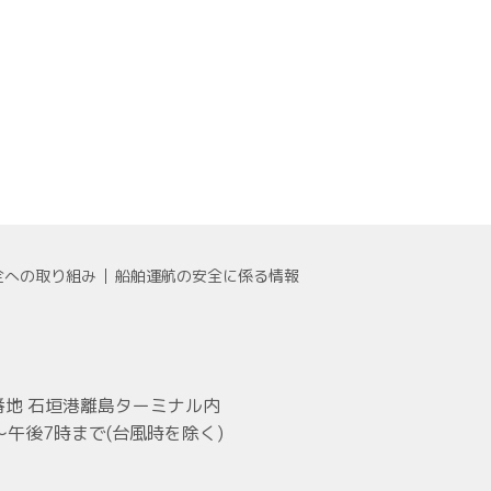
全への取り組み
船舶運航の安全に係る情報
1番地 石垣港離島ターミナル内
～午後7時まで(台風時を除く)