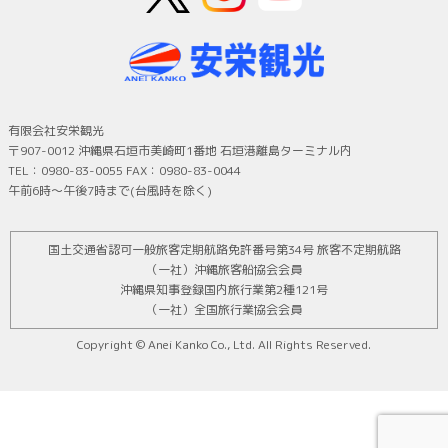
有限会社安栄観光
〒907-0012 沖縄県石垣市美崎町1番地 石垣港離島ターミナル内
TEL：0980-83-0055 FAX：0980-83-0044
午前6時～午後7時まで(台風時を除く)
国土交通省認可一般旅客定期航路免許番号第34号 旅客不定期航路
（一社）沖縄旅客船協会会員
沖縄県知事登録国内旅行業第2種121号
（一社）全国旅行業協会会員
Copyright © Anei Kanko Co., Ltd. All Rights Reserved.