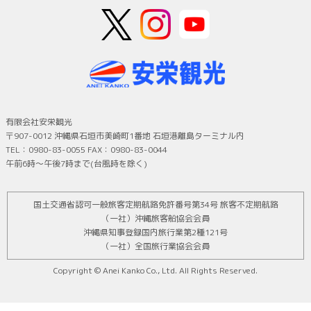
有限会社安栄観光
〒907-0012 沖縄県石垣市美崎町1番地 石垣港離島ターミナル内
TEL：0980-83-0055 FAX：0980-83-0044
午前6時～午後7時まで(台風時を除く)
国土交通省認可一般旅客定期航路免許番号第34号 旅客不定期航路
（一社）沖縄旅客船協会会員
沖縄県知事登録国内旅行業第2種121号
（一社）全国旅行業協会会員
Copyright © Anei Kanko Co., Ltd. All Rights Reserved.