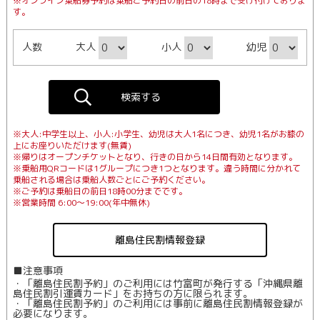
※オンライン乗船券予約は乗船ご予約日の前日の18時まで受け付けておりま
す。
人数
大人
小人
幼児
※大人:中学生以上、小人:小学生、幼児は大人1名につき、幼児1名がお膝の
上にお座りいただけます(無賃)
※帰りはオープンチケットとなり、行きの日から14日間有効となります。
※乗船用QRコードは1グループにつき1つとなります。違う時間に分かれて
乗船される場合は乗船人数ごとにご予約ください。
※ご予約は乗船日の前日18時00分までです。
※営業時間 6:00～19:00(年中無休)
離島住民割情報登録
■注意事項
・「離島住民割予約」のご利用には竹富町が発行する「沖縄県離
島住民割引運賃カード」をお持ちの方に限られます。
・「離島住民割予約」のご利用には事前に離島住民割情報登録が
必要になります。